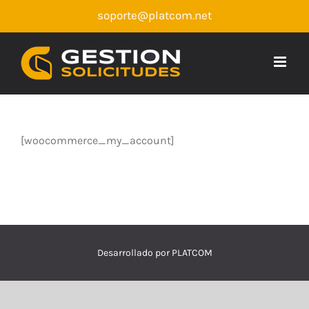
Saltar
soporte@platcom.net
al
contenido
[woocommerce_my_account]
Desarrollado por
PLATCOM